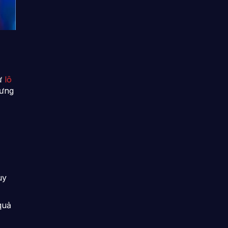
hư
lô
hưng
uy
quả