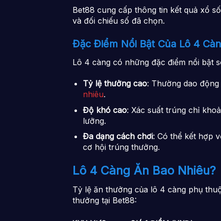
Bet88 cung cấp thông tin kết quả xổ số
và đối chiếu số đã chọn.
Đặc Điểm Nổi Bật Của Lô 4 Càn
Lô 4 càng có những đặc điểm nổi bật s
Tỷ lệ thưởng cao
: Thường dao động 
nhiêu
.
Độ khó cao
: Xác suất trúng chỉ khoả
lưỡng.
Đa dạng cách chơi
: Có thể kết hợp v
cơ hội trúng thưởng.
Lô 4 Càng Ăn Bao Nhiêu?
Tỷ lệ ăn thưởng của lô 4 càng phụ thuộ
thưởng tại Bet88: