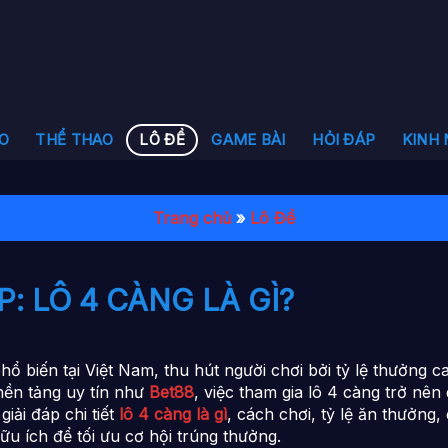
O
THỂ THAO
LÔ ĐỀ
GAME BÀI
HỎI ĐÁP
KINH
Trang chủ
»
Lô Đề
P: LÔ 4 CÀNG LÀ GÌ?
hổ biến tại Việt Nam, thu hút người chơi bởi tỷ lệ thưởng c
 nền tảng uy tín như
Bet88
, việc tham gia lô 4 càng trở nên
iải đáp chi tiết
lô 4 càng là gì
, cách chơi, tỷ lệ ăn thưởng,
u ích để tối ưu cơ hội trúng thưởng.