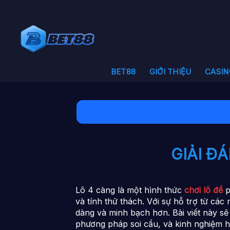
Bỏ
qua
nội
dung
BET88
GIỚI THIỆU
CASIN
GIẢI ĐÁ
Lô 4 càng là một hình thức
chơi lô đề
p
và tính thử thách. Với sự hỗ trợ từ các
dàng và minh bạch hơn. Bài viết này sẽ g
phương pháp soi cầu, và kinh nghiệm hữ