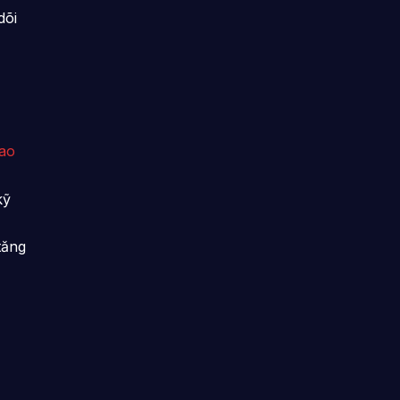
dõi
bao
kỹ
tăng