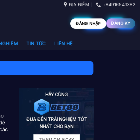
ĐỊA ĐIỂM
+84916543382
ĐĂNG KÝ
ĐĂNG NHẬP
 NGHIỆM
TIN TỨC
LIÊN HỆ
HÃY CÙNG
ao
ĐƯA ĐẾN TRẢI NGHIỆM
TỐT
 dễ
NHẤT CHO BẠN
 các
THAM GIA NGAY