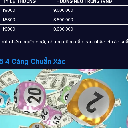
TỶ LỆ THƯỞNG
THƯỞNG NẾU TRÚNG (VNĐ)
1:9000
9.000.000
1:8800
8.800.000
1:8800
8.800.000
u hút nhiều người chơi, nhưng cũng cần cân nhắc vì xác suấ
Lô 4 Càng Chuẩn Xác