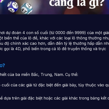
hơi dự đoán 4 con số cuối (từ 0000 đến 9999) của một giải
một biến thể của lô đề, khác với các loại lô thông thường n
ầu độ chính xác cao hơn, dẫn đến tỷ lệ thưởng hấp dẫn n
c gọi là 4D, phổ biến trong cả lô đề truyền thống và trực
o?
thiết của ba miền Bắc, Trung, Nam. Cụ thể:
 cuối của các giải từ đặc biệt đến giải bảy, tùy thuộc vào q
hể dựa trên giải đặc biệt hoặc các giải khác trong bảng kết 