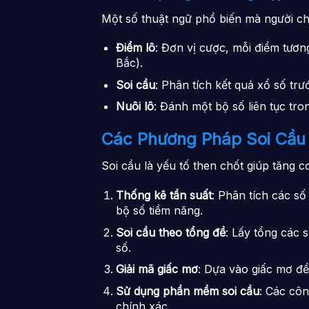
Một số thuật ngữ phổ biến mà người chơ
Điểm lô
: Đơn vị cược, mỗi điểm tươn
Bắc).
Soi cầu
: Phân tích kết quả xổ số t
Nuôi lô
: Đánh một bộ số liên tục tro
Các Phương Pháp Soi Cầu
Soi cầu là yếu tố then chốt giúp tăng 
Thống kê tần suất
: Phân tích các s
bộ số tiềm năng.
Soi cầu theo tổng đề
: Lấy tổng các s
số.
Giải mã giấc mơ
: Dựa vào giấc mơ để
Sử dụng phần mềm soi cầu
: Các côn
chính xác.