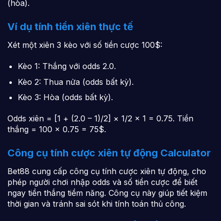
(hòa).
Ví dụ tính tiền xiên thực tế
Xét một xiên 3 kèo với số tiền cược 100$:
Kèo 1: Thắng với odds 2.0.
Kèo 2: Thua nửa (odds bất kỳ).
Kèo 3: Hòa (odds bất kỳ).
Odds xiên = [1 + (2.0 – 1)/2] × 1/2 × 1 = 0.75. Tiền
thắng = 100 × 0.75 = 75$.
Công cụ tính cược xiên tự động Calculator
Bet88 cung cấp công cụ tính cược xiên tự động, cho
phép người chơi nhập odds và số tiền cược để biết
ngay tiền thắng tiềm năng. Công cụ này giúp tiết kiệm
thời gian và tránh sai sót khi tính toán thủ công.