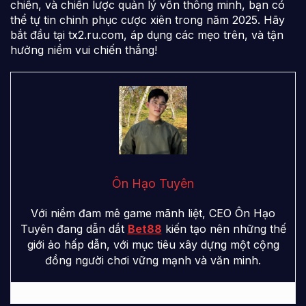
chiến, và chiến lược quản lý vốn thông minh, bạn có
thể tự tin chinh phục cược xiên trong năm 2025. Hãy
bắt đầu tại tx2.ru.com, áp dụng các mẹo trên, và tận
hưởng niềm vui chiến thắng!
Ôn Hạo Tuyên
Với niềm đam mê game mãnh liệt, CEO Ôn Hạo
Tuyên đang dẫn dắt
Bet88
kiến tạo nên những thế
giới ảo hấp dẫn, với mục tiêu xây dựng một cộng
đồng người chơi vững mạnh và văn minh.