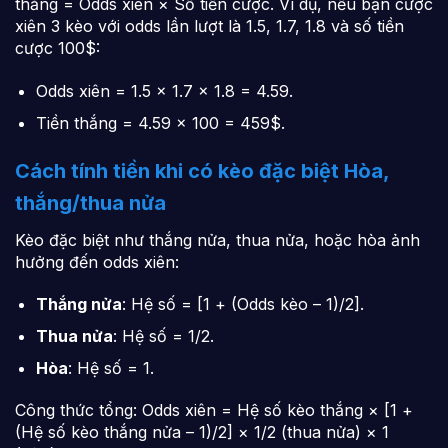
thắng = Odds xiên × Số tiền cược. Ví dụ, nếu bạn cược
xiên 3 kèo với odds lần lượt là 1.5, 1.7, 1.8 và số tiền
cược 100$:
Odds xiên = 1.5 × 1.7 × 1.8 = 4.59.
Tiền thắng = 4.59 × 100 = 459$.
Cách tính tiền khi có kèo đặc biệt Hòa,
thắng/thua nửa
Kèo đặc biệt như thắng nửa, thua nửa, hoặc hòa ảnh
hưởng đến odds xiên:
Thắng nửa
: Hệ số = [1 + (Odds kèo – 1)/2].
Thua nửa
: Hệ số = 1/2.
Hòa
: Hệ số = 1.
Công thức tổng: Odds xiên = Hệ số kèo thắng × [1 +
(Hệ số kèo thắng nửa – 1)/2] × 1/2 (thua nửa) × 1