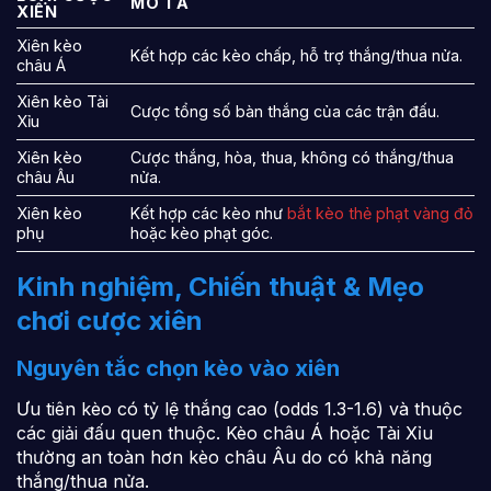
MÔ TẢ
XIÊN
Xiên kèo
Kết hợp các kèo chấp, hỗ trợ thắng/thua nửa.
châu Á
Xiên kèo Tài
Cược tổng số bàn thắng của các trận đấu.
Xỉu
Xiên kèo
Cược thắng, hòa, thua, không có thắng/thua
châu Âu
nửa.
Xiên kèo
Kết hợp các kèo như
bắt kèo thẻ phạt vàng đỏ
phụ
hoặc kèo phạt góc.
Kinh nghiệm, Chiến thuật & Mẹo
chơi cược xiên
Nguyên tắc chọn kèo vào xiên
Ưu tiên kèo có tỷ lệ thắng cao (odds 1.3-1.6) và thuộc
các giải đấu quen thuộc. Kèo châu Á hoặc Tài Xỉu
thường an toàn hơn kèo châu Âu do có khả năng
thắng/thua nửa.