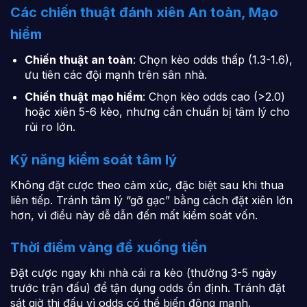
Các chiến thuật đánh xiên An toàn, Mạo
hiểm
Chiến thuật an toàn
: Chọn kèo odds thấp (1.3-1.6),
ưu tiên các đội mạnh trên sân nhà.
Chiến thuật mạo hiểm
: Chọn kèo odds cao (>2.0)
hoặc xiên 5-6 kèo, nhưng cần chuẩn bị tâm lý cho
rủi ro lớn.
Kỹ năng kiểm soát tâm lý
Không đặt cược theo cảm xúc, đặc biệt sau khi thua
liên tiếp. Tránh tâm lý “gỡ gạc” bằng cách đặt xiên lớn
hơn, vì điều này dễ dẫn đến mất kiểm soát vốn.
Thời điểm vàng để xuống tiền
Đặt cược ngay khi nhà cái ra kèo (thường 3-5 ngày
trước trận đấu) để tận dụng odds ổn định. Tránh đặt
sát giờ thi đấu vì odds có thể biến động mạnh.