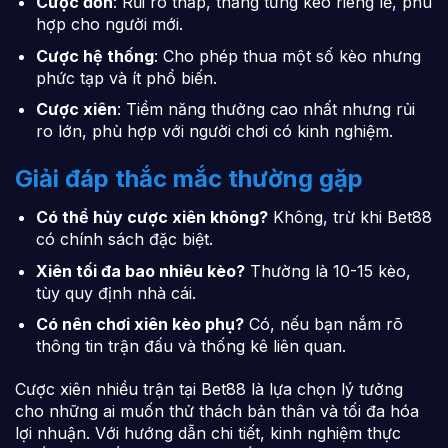
Cược đơn
: Rủi ro thấp, thắng từng kèo riêng lẻ, phù
hợp cho người mới.
Cược hệ thống
: Cho phép thua một số kèo nhưng
phức tạp và ít phổ biến.
Cược xiên
: Tiềm năng thưởng cao nhất nhưng rủi
ro lớn, phù hợp với người chơi có kinh nghiệm.
Giải đáp thắc mắc thường gặp
Có thể hủy cược xiên không?
Không, trừ khi Bet88
có chính sách đặc biệt.
Xiên tối đa bao nhiêu kèo?
Thường là 10-15 kèo,
tùy quy định nhà cái.
Có nên chơi xiên kèo phụ?
Có, nếu bạn nắm rõ
thông tin trận đấu và thống kê liên quan.
Cược xiên nhiều trận tại Bet88 là lựa chọn lý tưởng
cho những ai muốn thử thách bản thân và tối đa hóa
lợi nhuận. Với hướng dẫn chi tiết, kinh nghiệm thực