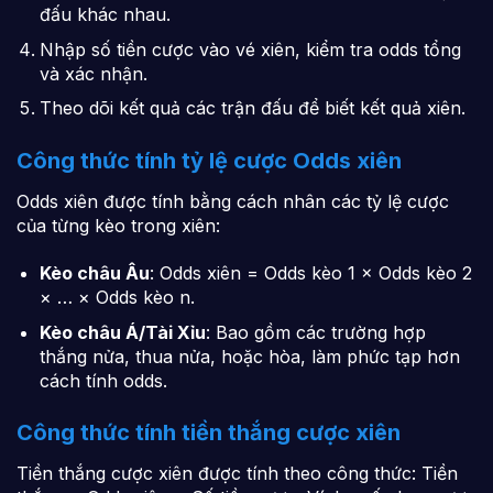
đấu khác nhau.
Nhập số tiền cược vào vé xiên, kiểm tra odds tổng
và xác nhận.
Theo dõi kết quả các trận đấu để biết kết quả xiên.
Công thức tính tỷ lệ cược Odds xiên
Odds xiên được tính bằng cách nhân các tỷ lệ cược
của từng kèo trong xiên:
Kèo châu Âu
: Odds xiên = Odds kèo 1 × Odds kèo 2
× … × Odds kèo n.
Kèo châu Á/Tài Xỉu
: Bao gồm các trường hợp
thắng nửa, thua nửa, hoặc hòa, làm phức tạp hơn
cách tính odds.
Công thức tính tiền thắng cược xiên
Tiền thắng cược xiên được tính theo công thức: Tiền