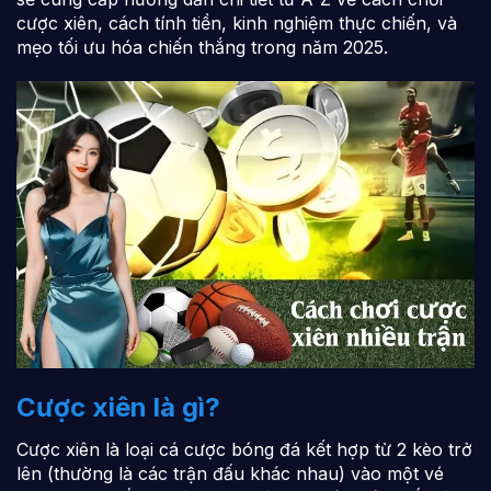
cược xiên, cách tính tiền, kinh nghiệm thực chiến, và
mẹo tối ưu hóa chiến thắng trong năm 2025.
Cược xiên là gì?
Cược xiên là loại cá cược bóng đá kết hợp từ 2 kèo trở
lên (thường là các trận đấu khác nhau) vào một vé