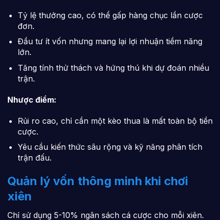
Tỷ lệ thưởng cao, có thể gấp hàng chục lần cược
đơn.
Đầu tư ít vốn nhưng mang lại lợi nhuận tiềm năng
lớn.
Tăng tính thử thách và hứng thú khi dự đoán nhiều
trận.
Nhược điểm:
Rủi ro cao, chỉ cần một kèo thua là mất toàn bộ tiền
cược.
Yêu cầu kiến thức sâu rộng và kỹ năng phân tích
trận đấu.
Quản lý vốn thông minh khi chơi
xiên
Chỉ sử dụng 5-10% ngân sách cá cược cho mỗi xiên.