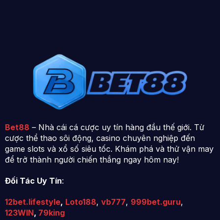
Bet88
– Nhà cái cá cược uy tín hàng đầu thế giới. Từ
cược thể thao sôi động, casino chuyên nghiệp đến
game slots và xổ số siêu tốc. Khám phá và thử vận may
để trở thành người chiến thắng ngay hôm nay!
Đối Tác Uy Tín
:
12bet.lifestyle
,
Loto188
,
vb777
,
999bet.guru
,
123WIN
,
79king