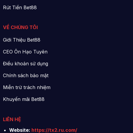
Rút Tiền Bet88
VỀ CHÚNG TÔI
Giới Thiệu Bet88
CEO Ôn Hạo Tuyên
Điều khoản sử dụng
Chính sách bảo mật
Miễn trừ trách nhiệm
Khuyến mãi Bet88
LIÊN HỆ
Website:
https://tx2.ru.com/