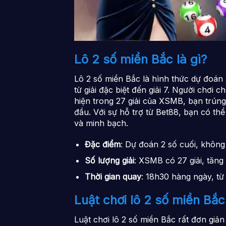
Lô 2 số miền Bắc là gì?
Lô 2 số miền Bắc là hình thức dự đoán 
từ giải đặc biệt đến giải 7. Người chơi
hiện trong 27 giải của XSMB, bạn trúng 
đầu. Với sự hỗ trợ từ Bet88, bạn có th
và minh bạch.
Đặc điểm
: Dự đoán 2 số cuối, không c
Số lượng giải
: XSMB có 27 giải, tăng 
Thời gian quay
: 18h30 hàng ngày, từ
Luật chơi lô 2 số miền Bắ
Luật chơi lô 2 số miền Bắc rất đơn giản