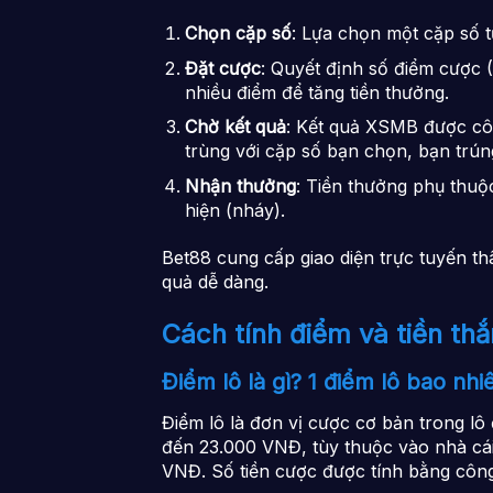
Chọn cặp số
: Lựa chọn một cặp số t
Đặt cược
: Quyết định số điểm cược 
nhiều điểm để tăng tiền thưởng.
Chờ kết quả
: Kết quả XSMB được côn
trùng với cặp số bạn chọn, bạn trúng
Nhận thưởng
: Tiền thưởng phụ thuộc
hiện (nháy).
Bet88 cung cấp giao diện trực tuyến t
quả dễ dàng.
Cách tính điểm và tiền thắ
Điểm lô là gì? 1 điểm lô bao nhi
Điểm lô là đơn vị cược cơ bản trong lô 
đến 23.000 VNĐ, tùy thuộc vào nhà cái
VNĐ. Số tiền cược được tính bằng công