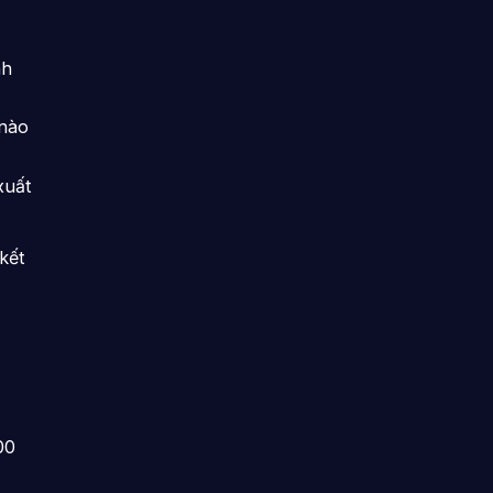
nh
 nào
xuất
kết
00