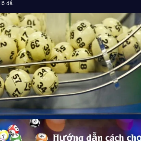
lô đề.