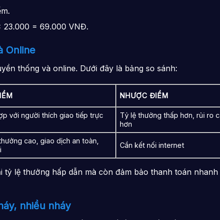
ểm.
 x 23.000 = 69.000 VNĐ.
à Online
uyền thống và online. Dưới đây là bảng so sánh:
IỂM
NHƯỢC ĐIỂM
p với người thích giao tiếp trực
Tỷ lệ thưởng thấp hơn, rủi ro 
hơn
 thưởng cao, giao dịch an toàn,
Cần kết nối internet
i
lại tỷ lệ thưởng hấp dẫn mà còn đảm bảo thanh toán nhanh
nháy, nhiều nháy