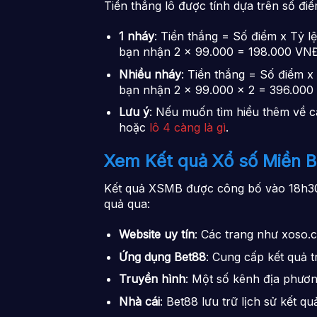
Tiền thắng lô được tính dựa trên số điể
1 nháy
: Tiền thắng = Số điểm x Tỷ lệ
bạn nhận 2 x 99.000 = 198.000 VN
Nhiều nháy
: Tiền thắng = Số điểm x 
bạn nhận 2 x 99.000 x 2 = 396.000
Lưu ý
: Nếu muốn tìm hiểu thêm về c
hoặc
lô 4 càng là gì
.
Xem Kết quả Xổ số Miền B
Kết quả XSMB được công bố vào 18h30 h
quả qua:
Website uy tín
: Các trang như xoso.
Ứng dụng Bet88
: Cung cấp kết quả t
Truyền hình
: Một số kênh địa phương
Nhà cái
: Bet88 lưu trữ lịch sử kết q